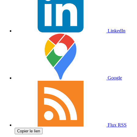
LinkedIn
Google
Flux RSS
Copier le lien