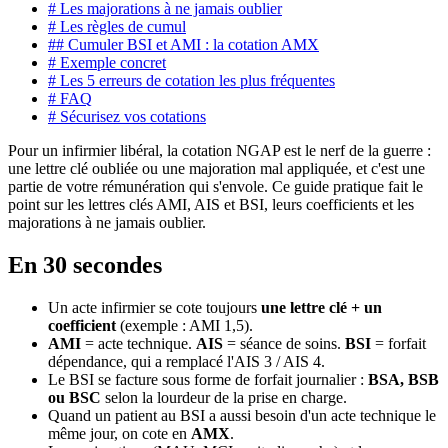
# Les majorations à ne jamais oublier
# Les règles de cumul
## Cumuler BSI et AMI : la cotation AMX
# Exemple concret
# Les 5 erreurs de cotation les plus fréquentes
# FAQ
# Sécurisez vos cotations
Pour un infirmier libéral, la cotation NGAP est le nerf de la guerre :
une lettre clé oubliée ou une majoration mal appliquée, et c'est une
partie de votre rémunération qui s'envole. Ce guide pratique fait le
point sur les lettres clés AMI, AIS et BSI, leurs coefficients et les
majorations à ne jamais oublier.
En 30 secondes
Un acte infirmier se cote toujours
une lettre clé + un
coefficient
(exemple : AMI 1,5).
AMI
= acte technique.
AIS
= séance de soins.
BSI
= forfait
dépendance, qui a remplacé l'AIS 3 / AIS 4.
Le BSI se facture sous forme de forfait journalier :
BSA, BSB
ou BSC
selon la lourdeur de la prise en charge.
Quand un patient au BSI a aussi besoin d'un acte technique le
même jour, on cote en
AMX
.