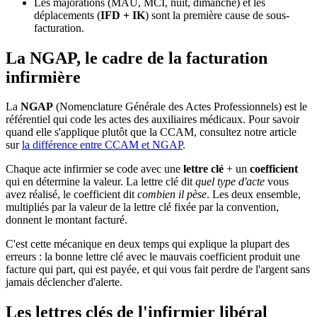
Les majorations (MAU, MCI, nuit, dimanche) et les
déplacements (
IFD + IK
) sont la première cause de sous-
facturation.
La NGAP, le cadre de la facturation
infirmière
La
NGAP
(Nomenclature Générale des Actes Professionnels) est le
référentiel qui code les actes des auxiliaires médicaux. Pour savoir
quand elle s'applique plutôt que la CCAM, consultez notre article
sur
la différence entre CCAM et NGAP
.
Chaque acte infirmier se code avec une
lettre clé
+ un
coefficient
qui en détermine la valeur. La lettre clé dit
quel type d'acte
vous
avez réalisé, le coefficient dit
combien il pèse
. Les deux ensemble,
multipliés par la valeur de la lettre clé fixée par la convention,
donnent le montant facturé.
C'est cette mécanique en deux temps qui explique la plupart des
erreurs : la bonne lettre clé avec le mauvais coefficient produit une
facture qui part, qui est payée, et qui vous fait perdre de l'argent sans
jamais déclencher d'alerte.
Les lettres clés de l'infirmier libéral