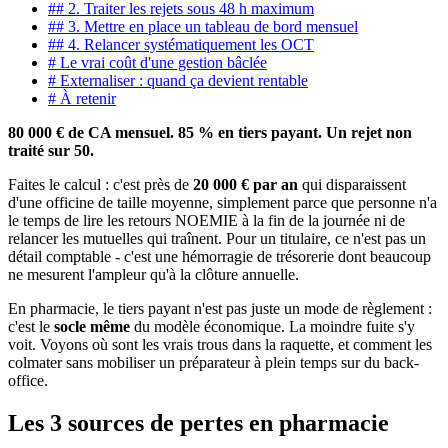
## 2. Traiter les rejets sous 48 h maximum
## 3. Mettre en place un tableau de bord mensuel
## 4. Relancer systématiquement les OCT
# Le vrai coût d'une gestion bâclée
# Externaliser : quand ça devient rentable
# À retenir
80 000 € de CA mensuel. 85 % en tiers payant. Un rejet non
traité sur 50.
Faites le calcul : c'est près de
20 000 € par an
qui disparaissent
d'une officine de taille moyenne, simplement parce que personne n'a
le temps de lire les retours NOEMIE à la fin de la journée ni de
relancer les mutuelles qui traînent. Pour un titulaire, ce n'est pas un
détail comptable - c'est une hémorragie de trésorerie dont beaucoup
ne mesurent l'ampleur qu'à la clôture annuelle.
En pharmacie, le tiers payant n'est pas juste un mode de règlement :
c'est le
socle même
du modèle économique. La moindre fuite s'y
voit. Voyons où sont les vrais trous dans la raquette, et comment les
colmater sans mobiliser un préparateur à plein temps sur du back-
office.
Les 3 sources de pertes en pharmacie