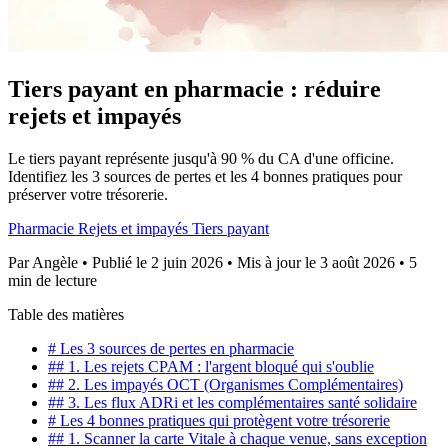
Tiers payant en pharmacie : réduire
rejets et impayés
Le tiers payant représente jusqu'à 90 % du CA d'une officine.
Identifiez les 3 sources de pertes et les 4 bonnes pratiques pour
préserver votre trésorerie.
Pharmacie
Rejets et impayés
Tiers payant
Par
Angèle
•
Publié le 2 juin 2026
•
Mis à jour le 3 août 2026
•
5
min de lecture
Table des matières
# Les 3 sources de pertes en pharmacie
## 1. Les rejets CPAM : l'argent bloqué qui s'oublie
## 2. Les impayés OCT (Organismes Complémentaires)
## 3. Les flux ADRi et les complémentaires santé solidaire
# Les 4 bonnes pratiques qui protègent votre trésorerie
## 1. Scanner la carte Vitale à chaque venue, sans exception