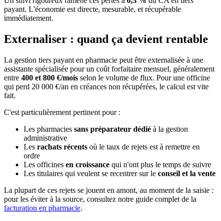
Un suivi rigoureux ramène ces pertes à
0,3 %
du CA en tiers
payant. L'économie est directe, mesurable, et récupérable
immédiatement.
Externaliser : quand ça devient rentable
La gestion tiers payant en pharmacie peut être externalisée à une
assistante spécialisée pour un coût forfaitaire mensuel, généralement
entre
400 et 800 €/mois
selon le volume de flux. Pour une officine
qui perd 20 000 €/an en créances non récupérées, le calcul est vite
fait.
C'est particulièrement pertinent pour :
Les pharmacies
sans préparateur dédié
à la gestion
administrative
Les
rachats récents
où le taux de rejets est à remettre en
ordre
Les officines
en croissance
qui n'ont plus le temps de suivre
Les titulaires qui veulent se recentrer sur le
conseil et la vente
La plupart de ces rejets se jouent en amont, au moment de la saisie :
pour les éviter à la source, consultez notre guide complet de la
facturation en pharmacie
.