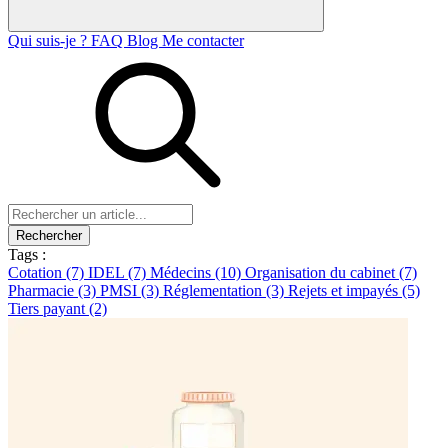
Qui suis-je ?
FAQ
Blog
Me contacter
Rechercher
Tags :
Cotation
(7)
IDEL
(7)
Médecins
(10)
Organisation du cabinet
(7)
Pharmacie
(3)
PMSI
(3)
Réglementation
(3)
Rejets et impayés
(5)
Tiers payant
(2)